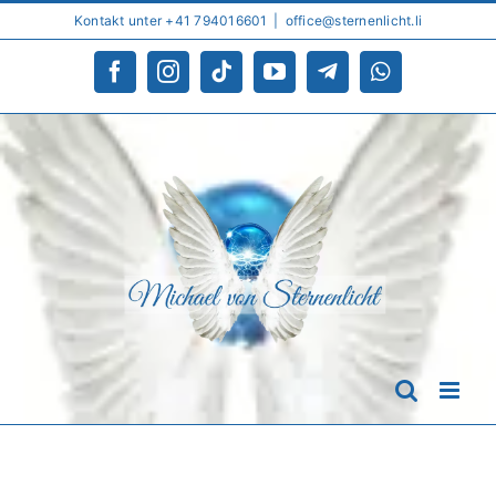
Skip
Kontakt unter +41 794016601
|
office@sternenlicht.li
to
content
Facebook
Instagram
Tiktok
YouTube
Telegram
WhatsApp