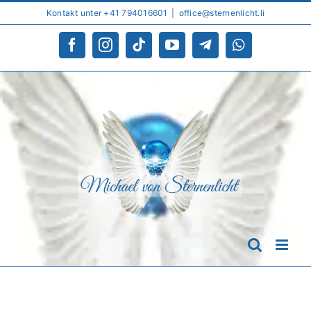
Skip
Kontakt unter +41 794016601
|
office@sternenlicht.li
to
content
Facebook
Instagram
Tiktok
YouTube
Telegram
WhatsApp