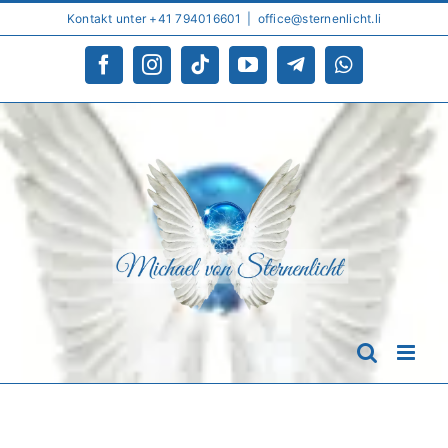
Skip
Kontakt unter +41 794016601
|
office@sternenlicht.li
to
content
Facebook
Instagram
Tiktok
YouTube
Telegram
WhatsApp