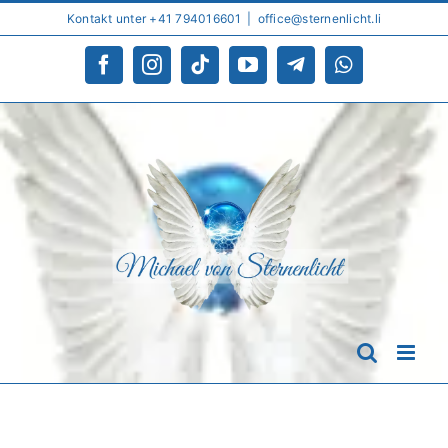
Skip
Kontakt unter +41 794016601
|
office@sternenlicht.li
to
content
Facebook
Instagram
Tiktok
YouTube
Telegram
WhatsApp