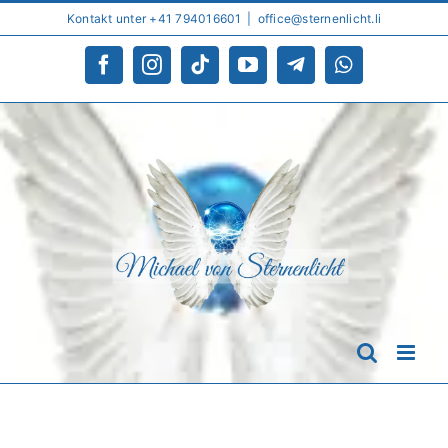
Skip
Kontakt unter +41 794016601
|
office@sternenlicht.li
to
content
Facebook
Instagram
Tiktok
YouTube
Telegram
WhatsApp