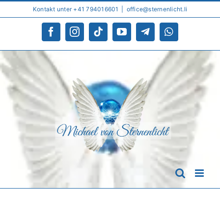
Skip
Kontakt unter +41 794016601
|
office@sternenlicht.li
to
content
Facebook
Instagram
Tiktok
YouTube
Telegram
WhatsApp